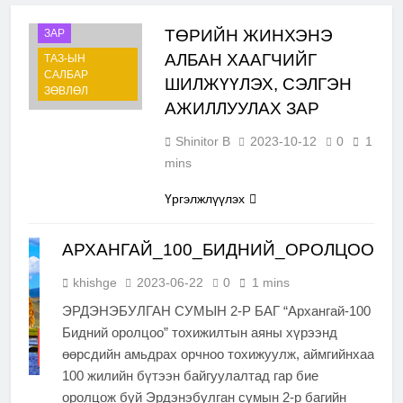
ТӨРИЙН ЖИНХЭНЭ
ЗАР
АЛБАН ХААГЧИЙГ
ТАЗ-ЫН
САЛБАР
ШИЛЖҮҮЛЭХ, СЭЛГЭН
ЗӨВЛӨЛ
АЖИЛЛУУЛАХ ЗАР
Shinitor B
2023-10-12
0
1
mins
Үргэлжлүүлэх
АРХАНГАЙ_100_БИДНИЙ_ОРОЛЦОО
khishge
2023-06-22
0
1 mins
ЭРДЭНЭБУЛГАН СУМЫН 2-Р БАГ “Архангай-100
Бидний оролцоо” тохижилтын аяны хүрээнд
МЭДЭЭ,
өөрсдийн амьдрах орчноо тохижуулж, аймгийнхаа
МЭДЭЭЛЭЛ
100 жилийн бүтээн байгуулалтад гар бие
оролцож буй Эрдэнэбулган сумын 2-р багийн