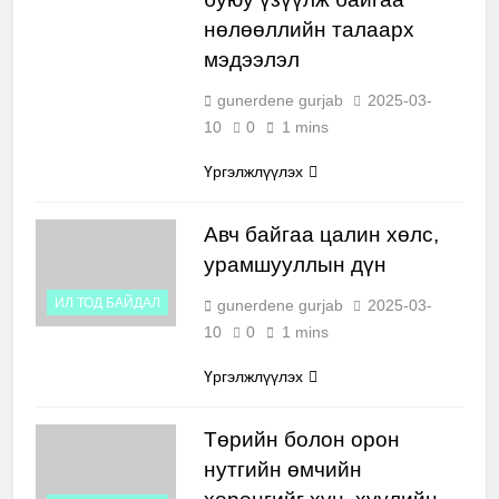
нөлөөллийн талаарх
мэдээлэл
gunerdene gurjab
2025-03-
10
0
1 mins
Үргэлжлүүлэх
Авч байгаа цалин хөлс,
урамшууллын дүн
ИЛ ТОД БАЙДАЛ
gunerdene gurjab
2025-03-
10
0
1 mins
Үргэлжлүүлэх
Төрийн болон орон
нутгийн өмчийн