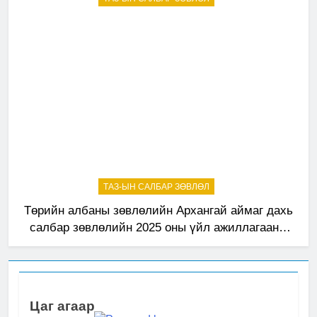
ТАЗ-ЫН САЛБАР ЗӨВЛӨЛ
Төрийн албаны зөвлөлийн Архангай аймаг дахь
салбар зөвлөлийн 2025 оны үйл ажиллагааны
жилийн төлөвлөгөө
Цаг агаар