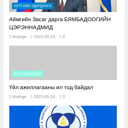
НУТГИЙН УДИРДЛАГА
Аймгийн Засаг дарга БЯМБАДООГИЙН
ЦЭРЭННАДМИД
khishge
2023-05-24
0
ИЛ ТОД БАЙДАЛ
Үйл ажиллагааны ил тод байдал
khishge
2023-05-24
0