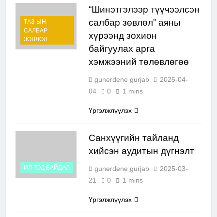
“Шинэтгэлээр түүчээлсэн
салбар зөвлөл” аяны
ТАЗ-ЫН
САЛБАР
хүрээнд зохион
ЗӨВЛӨЛ
байгуулах арга
хэмжээний төлөвлөгөө
gunerdene gurjab
2025-04-
04
0
1 mins
Үргэлжлүүлэх
Санхүүгийн тайланд
хийсэн аудитын дүгнэлт
ИЛ ТОД БАЙДАЛ
gunerdene gurjab
2025-03-
21
0
1 mins
Үргэлжлүүлэх