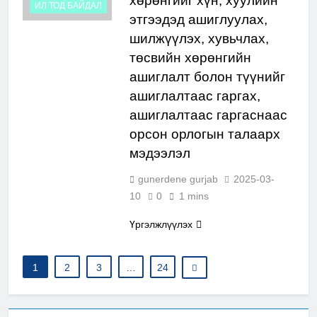
хөрөнгийг хүн, хуулийн
ИЛ ТОД БАЙДАЛ
этгээдэд ашиглуулах,
шилжүүлэх, хувьчлах,
төсвийн хөрөнгийн
ашиглалт болон түүнийг
ашиглалтаас гаргах,
ашиглалтаас гаргаснаас
орсон орлогын талаарх
мэдээлэл
gunerdene gurjab
2025-03-
10
0
1 mins
Үргэлжлүүлэх
1
2
3
…
24