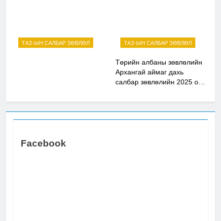
ТАЗ-ЫН САЛБАР ЗӨВЛӨЛ
ТАЗ-ЫН САЛБАР ЗӨВЛӨЛ
Төрийн албаны зөвлөлийн
Архангай аймаг дахь
салбар зөвлөлийн 2025 оны
үйл ажиллагааны жилийн
төлөвлөгөө
Facebook