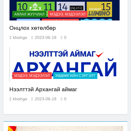
АЯЛАЛ ЖУУЧЛАЛ
МЭДЭЭ, МЭДЭЭЛЭЛ
Онцлох хөтөлбөр
khishge
2023-06-18
0
МЭДЭЭ, МЭДЭЭЛЭЛ
ХӨДӨӨГИЙН СЭРГЭЛТ
Нээлттэй Архангай аймаг
khishge
2023-06-18
0