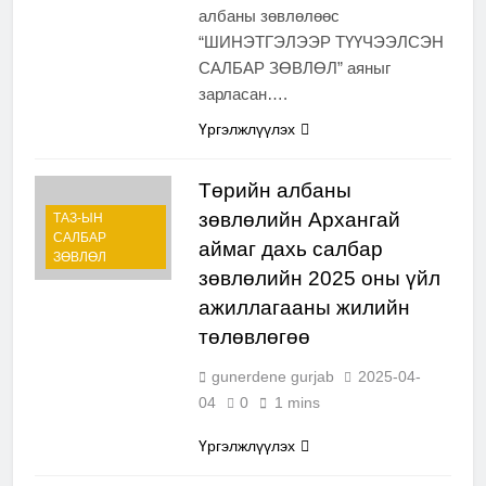
албаны зөвлөлөөс
“ШИНЭТГЭЛЭЭР ТҮҮЧЭЭЛСЭН
САЛБАР ЗӨВЛӨЛ” аяныг
зарласан….
Үргэлжлүүлэх
Төрийн албаны
зөвлөлийн Архангай
ТАЗ-ЫН
САЛБАР
аймаг дахь салбар
ЗӨВЛӨЛ
зөвлөлийн 2025 оны үйл
ажиллагааны жилийн
төлөвлөгөө
gunerdene gurjab
2025-04-
04
0
1 mins
Үргэлжлүүлэх