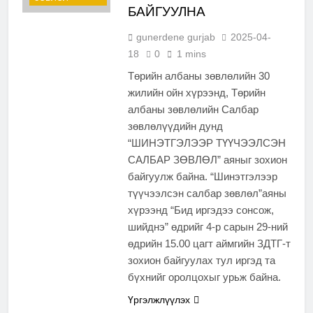
БАЙГУУЛНА
gunerdene gurjab
2025-04-
18
0
1 mins
Төрийн албаны зөвлөлийн 30
жилийн ойн хүрээнд, Төрийн
албаны зөвлөлийн Салбар
зөвлөлүүдийн дунд
“ШИНЭТГЭЛЭЭР ТҮҮЧЭЭЛСЭН
САЛБАР ЗӨВЛӨЛ” аяныг зохион
байгуулж байна. “Шинэтгэлээр
түүчээлсэн салбар зөвлөл”аяны
хүрээнд “Бид иргэдээ сонсож,
шийднэ” өдрийг 4-р сарын 29-ний
өдрийн 15.00 цагт аймгийн ЗДТГ-т
зохион байгуулах тул иргэд та
бүхнийг оролцохыг урьж байна.
Үргэлжлүүлэх