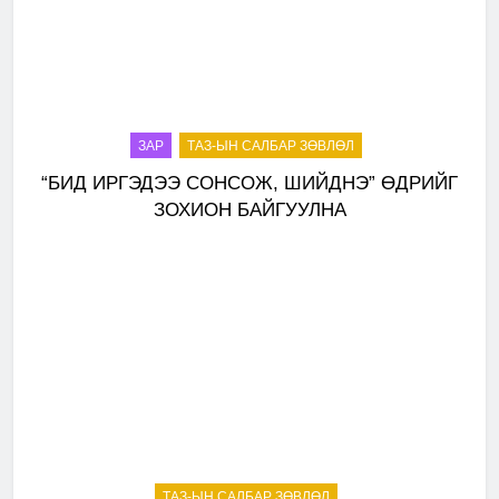
ЗАР
ТАЗ-ЫН САЛБАР ЗӨВЛӨЛ
“БИД ИРГЭДЭЭ СОНСОЖ, ШИЙДНЭ” ӨДРИЙГ
ЗОХИОН БАЙГУУЛНА
ТАЗ-ЫН САЛБАР ЗӨВЛӨЛ