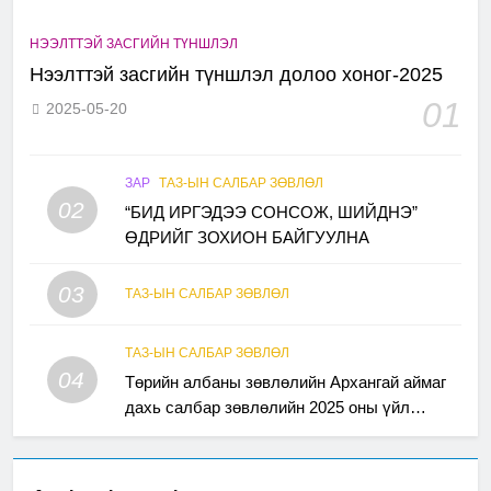
НЭЭЛТТЭЙ ЗАСГИЙН ТҮНШЛЭЛ
Нээлттэй засгийн түншлэл долоо хоног-2025
01
2025-05-20
ЗАР
ТАЗ-ЫН САЛБАР ЗӨВЛӨЛ
02
“БИД ИРГЭДЭЭ СОНСОЖ, ШИЙДНЭ”
ӨДРИЙГ ЗОХИОН БАЙГУУЛНА
03
ТАЗ-ЫН САЛБАР ЗӨВЛӨЛ
ТАЗ-ЫН САЛБАР ЗӨВЛӨЛ
04
Төрийн албаны зөвлөлийн Архангай аймаг
дахь салбар зөвлөлийн 2025 оны үйл
ажиллагааны жилийн төлөвлөгөө