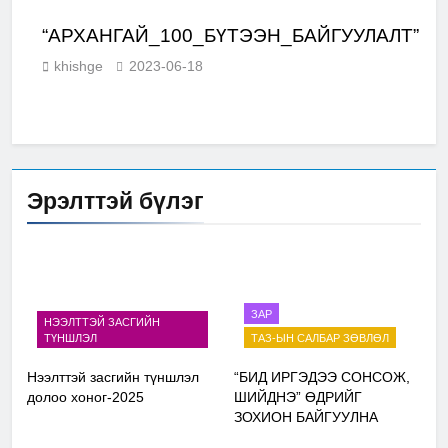
“АРХАНГАЙ_100_БҮТЭЭН_БАЙГУУЛАЛТ”
ЭЛ
khishge
2023-06-18
Эрэлттэй бүлэг
ЗАР
НЭЭЛТТЭЙ ЗАСГИЙН
ТҮНШЛЭЛ
ТАЗ-ЫН САЛБАР ЗӨВЛӨЛ
Нээлттэй засгийн түншлэл
“БИД ИРГЭДЭЭ СОНСОЖ,
долоо хоног-2025
ШИЙДНЭ” ӨДРИЙГ
ЗОХИОН БАЙГУУЛНА