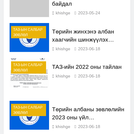
байдал
khishge
2023-05-24
ТАЗ-ЫН САЛБАР
Төрийн жинхэнэ албан
ЗӨВЛӨЛ
хаагчийн шинжүүлэх
сэлгэн ажиллуулах тухай
khishge
2023-06-18
зар
ТАЗ-ЫН САЛБАР
ТАЗ-ийн 2022 оны тайлан
ЗӨВЛӨЛ
khishge
2023-06-18
ТАЗ-ЫН САЛБАР
Төрийн албаны зөвлөлийн
ЗӨВЛӨЛ
2023 оны үйл
ажиллагааны төлөвлөгөө
khishge
2023-06-18