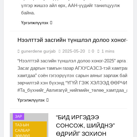
үлгэр жишээ айл өрх, ААН-үүдийг танилцуулж
байна.
Үргэлжлүүлэх
Нээлттэй засгийн түншлэл долоо хоног-20
НЭЭЛТТЭЙ
gunerdene gurjab
2025-05-20
0
1 mins
ЗАСГИЙН
ТҮНШЛЭЛ
“Нээлттэй засгийн түншлэл долоо хоног-2025” арга хэм
Засаг даргын тамгын газар АГХУСАЗСЗ-тэй хамтран “Ав
хамтдаа” соён гэгээрүүлэх сарын аяныг зарлаж байна. 
зөрчилтэй хэн бүхэнд “ҮГҮЙ ГЭЖ ХЭЛЭЭД ӨӨРЧИЛЬЕ”. 
#Та_бүхнийг_Авлигагүй_нийгмийн_төлөө_хамтдаа_аянд
Үргэлжлүүлэх
“БИД ИРГЭДЭЭ
ЗАР
СОНСОЖ, ШИЙДНЭ”
ТАЗ-ЫН
САЛБАР
ӨДРИЙГ ЗОХИОН
ЗӨВЛӨЛ