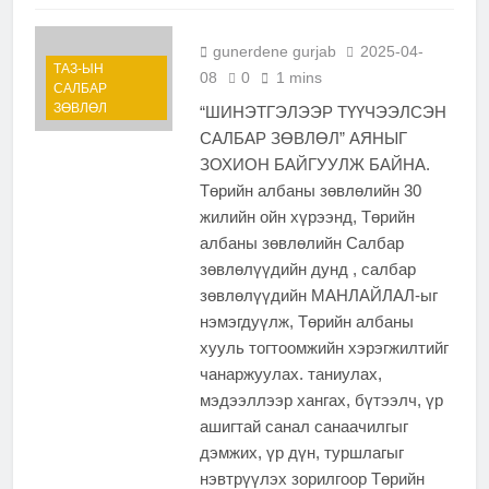
gunerdene gurjab
2025-04-
ТАЗ-ЫН
08
0
1 mins
САЛБАР
ЗӨВЛӨЛ
“ШИНЭТГЭЛЭЭР ТҮҮЧЭЭЛСЭН
САЛБАР ЗӨВЛӨЛ” АЯНЫГ
ЗОХИОН БАЙГУУЛЖ БАЙНА.
Төрийн албаны зөвлөлийн 30
жилийн ойн хүрээнд, Төрийн
албаны зөвлөлийн Салбар
зөвлөлүүдийн дунд , салбар
зөвлөлүүдийн МАНЛАЙЛАЛ-ыг
нэмэгдуүлж, Төрийн албаны
хууль тогтоомжийн хэрэгжилтийг
чанаржуулах. таниулах,
мэдээллээр хангах, бүтээлч, үр
ашигтай санал санаачилгыг
дэмжих, үр дүн, туршлагыг
нэвтрүүлэх зорилгоор Төрийн