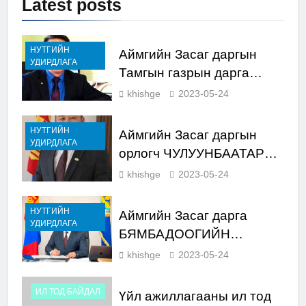
Latest
posts
НУТГИЙН
Аймгийн Засаг даргын
УДИРДЛАГА
Тамгын газрын дарга
ШАГДАРСҮРЭНГИЙН
khishge
2023-05-24
ГОМБОДОРЖ
НУТГИЙН
Аймгийн Засаг даргын
УДИРДЛАГА
орлогч ЧУЛУУНБААТАРЫН
БАТНАЙРАМДАЛ
khishge
2023-05-24
НУТГИЙН
Аймгийн Засаг дарга
УДИРДЛАГА
БЯМБАДООГИЙН
ЦЭРЭННАДМИД
khishge
2023-05-24
ИЛ ТОД БАЙДАЛ
Үйл ажиллагааны ил тод