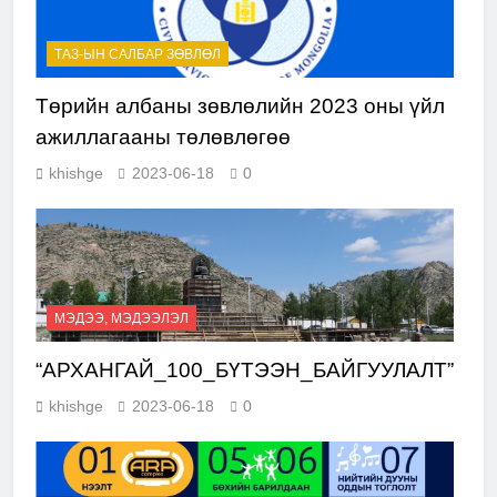
ТАЗ-ЫН САЛБАР ЗӨВЛӨЛ
Төрийн албаны зөвлөлийн 2023 оны үйл
ажиллагааны төлөвлөгөө
khishge
2023-06-18
0
МЭДЭЭ, МЭДЭЭЛЭЛ
“АРХАНГАЙ_100_БҮТЭЭН_БАЙГУУЛАЛТ”
khishge
2023-06-18
0