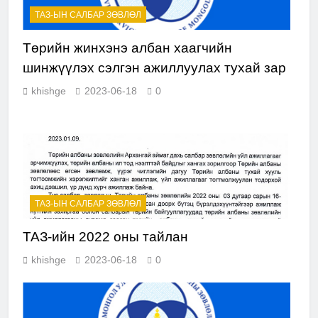
ТАЗ-ЫН САЛБАР ЗӨВЛӨЛ
Төрийн жинхэнэ албан хаагчийн
шинжүүлэх сэлгэн ажиллуулах тухай зар
khishge
2023-06-18
0
ТАЗ-ЫН САЛБАР ЗӨВЛӨЛ
ТАЗ-ийн 2022 оны тайлан
khishge
2023-06-18
0