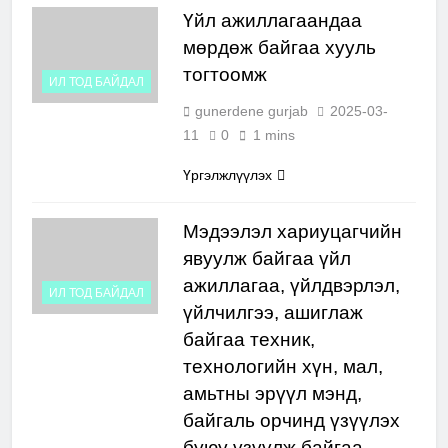
Үйл ажиллагаандаа
мөрдөж байгаа хууль
тогтоомж
ИЛ ТОД БАЙДАЛ
gunerdene gurjab
2025-03-
11
0
1 mins
Үргэлжлүүлэх
Мэдээлэл хариуцагчийн
явуулж байгаа үйл
ажиллагаа, үйлдвэрлэл,
ИЛ ТОД БАЙДАЛ
үйлчилгээ, ашиглаж
байгаа техник,
технологийн хүн, мал,
амьтны эрүүл мэнд,
байгаль орчинд үзүүлэх
буюу үзүүлж байгаа