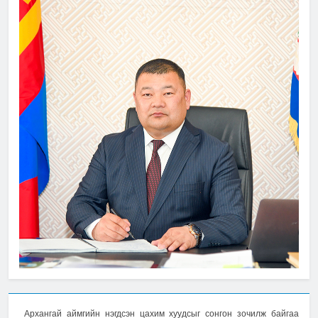
Архангай аймгийн нэгдсэн цахим хуудсыг сонгон зочилж байгаа