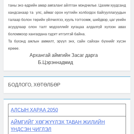
таны энэ өдрийн амар амгаланг айлтган мэндчилье. Цахим хуудсанд
хандсанаар та улс, аймаг орон нутгийн холбогдох байгууллагуудын
талаар болон төрийн үйлчилгээ, хууль тогтоомж, шийдвэр, цаг үеийн
асуудлаар олон талт мэдээллийг хугацаа алдалгүй хүлээн авах
боломжоор хангагдана гэдэгт итгэлтэй байна.
Та бүхэнд ажлын амжилт, эрүүл энх, сайн сайхан бүхнийг хүсэн
ерөөе.
Архангай аймгийн Засаг дарга
Б.Цэрэннадмид
БОДЛОГО, ХӨТӨЛБӨР
АЛСЫН ХАРАА 2050
АЙМГИЙГ ХӨГЖҮҮЛЭХ ТАВАН ЖИЛИЙН
ҮНДСЭН ЧИГЛЭЛ